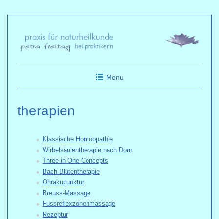
Skip
to
content
Menu
therapien
Klassische Homöopathie
Wirbelsäulentherapie nach Dorn
Three in One Concepts
Bach-Blütentherapie
Ohrakupunktur
Breuss-Massage
Fussreflexzonenmassage
Rezeptur